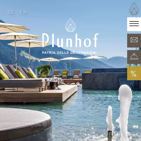
DE
EN
DE
EN
·
Patria delle generazioni
Camere & Offerte
Minera Acqua & Spa
Plunhof experiences
Esperienze nei dintorni
%