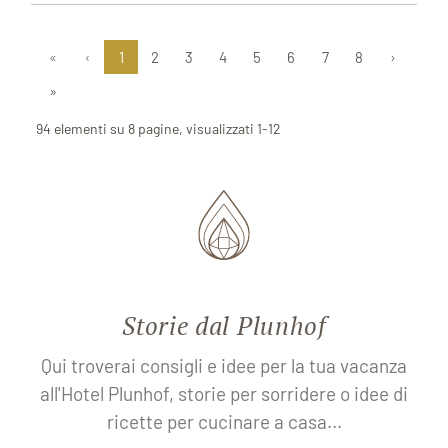
«
‹
1
2
3
4
5
6
7
8
›
»
94 elementi su 8 pagine, visualizzati 1-12
Storie dal Plunhof
Qui troverai consigli e idee per la tua vacanza
all'Hotel Plunhof, storie per sorridere o idee di
ricette per cucinare a casa...