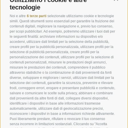
tecnologie
Prenota online
Immagini
Buoni
Download
Noi e altre
6 terze parti
selezionate utilizziamo cookie e tecnologie
simili. Questi strumenti sono essenziali per garantire la fruizione dei
Offerte
Meteo
contenuti digitali, migliorare la navigazione e, previo tuo consenso,
per scopi pubblicitari. Ad esempio, potremmo utilizzare i tuoi dati per
Camere last minute
Webcam
le seguenti finalità: archiviare informazioni su dispositivo e/o
accedervi, utilizzare dati limitati per la selezione della pubblicità,
Camere & Suite
Newsletter
creare profili per la pubblicità personalizzata, utilizzare profili per la
selezione di pubblicità personalizzata, creare profili per la
Richiedi ora
Recensioni
personalizzazione dei contenuti, utilizzare profili per la selezione di
Posizione e arrivo
Social Wall
contenuti personalizzati, misurare le prestazioni degli annunci,
misurare le prestazioni dei contenuti, comprendere il pubblico
Awards
attraverso statistiche o la combinazione di dati provenienti da fonti
diverse, sviluppare e migliorare i servizi, utilizzare dati limitati per la
selezione dei contenuti, garantire la sicurezza, prevenire e rilevare
frodi, correggere errori, erogare e presentare pubblicità e contenuto,
Hotel Plunhof
salvare e comunicare le scelte sulla privacy, abbinare e combinare
dati provenienti da altre fonti di dati, collegare diversi dispositivi,
Fam. Volgger
identificare i dispositivi in base alle informazioni trasmesse
automaticamente, utilizzare dati di geolocalizzazione precisi,
Obere Gasse 7
riconoscere i dispositivi in base a informazioni richieste attivamente.
Puoi liberamente prestare, rifiutare o revocare il tuo consenso
senza incorrere in limitazioni sostanziali. Cliccando su "Accetta
I-39040 - Ridanna - Racines