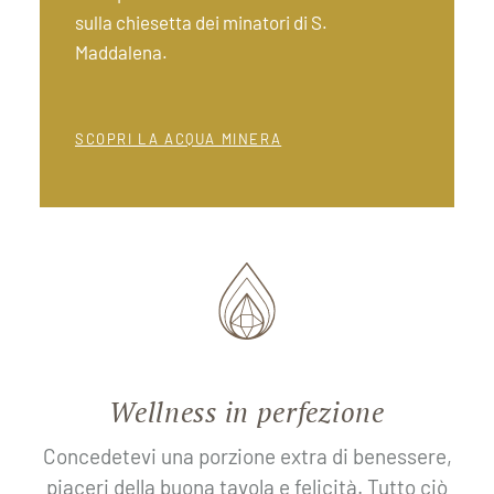
sulla chiesetta dei minatori di S.
Maddalena.
SCOPRI LA ACQUA MINERA
Wellness in perfezione
Concedetevi una porzione extra di benessere,
piaceri della buona tavola e felicità. Tutto ciò