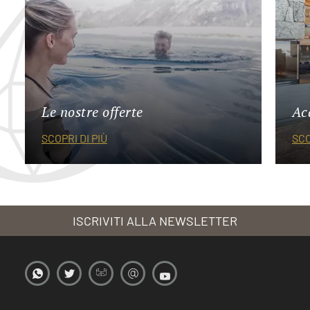
Le nostre offerte
Ac
SCOPRI DI PIÙ
SCO
ISCRIVITI ALLA NEWSLETTER