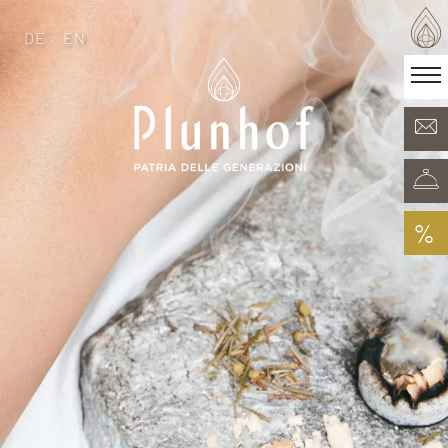
DE
EN
DE
EN
·
Patria delle generazioni
Camere & Offerte
Minera Acqua & Spa
Plunhof experiences
Esperienze nei dintorni
%