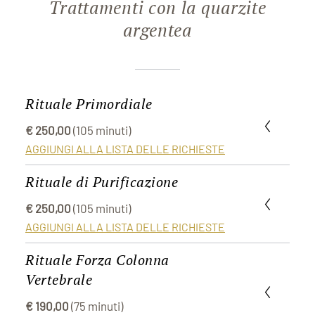
Trattamenti con la quarzite
argentea
Rituale Primordiale
€ 250,00
(105 minuti)
AGGIUNGI ALLA LISTA DELLE RICHIESTE
Il tuo rituale di trasformazione individuale
Rituale di Purificazione
€ 250,00
(105 minuti)
Il Rituale Primordiale è un'esperienza individuale per
AGGIUNGI ALLA LISTA DELLE RICHIESTE
corpo, mente e anima, che serve a rafforzare la
consapevolezza di sé e dare nuova forza. La
Lasciati andare ad una profonda catarsi
Rituale Forza Colonna
combinazione di quarzite argentea, essenze di erbe
Vertebrale
selvatiche e incenso meditativo, calma il sistema
Il Rituale di Purificazione, concepito in accordo alla
€ 190,00
(75 minuti)
nervoso e facilita il rilassamento. Un viaggio
tradizione naturopatica della medicina tradizionale