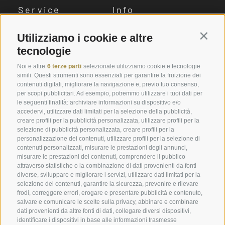
Service
Info
Engels Park
Voci dal Plunhof
Utilizziamo i cookie e altre
Contin
tecnologie
Prenota online
Immagini
Buoni
Download
Noi e altre
6 terze parti
selezionate utilizziamo cookie e tecnologie
simili. Questi strumenti sono essenziali per garantire la fruizione dei
Offerte
Meteo
contenuti digitali, migliorare la navigazione e, previo tuo consenso,
per scopi pubblicitari. Ad esempio, potremmo utilizzare i tuoi dati per
Camere last minute
Webcam
le seguenti finalità: archiviare informazioni su dispositivo e/o
accedervi, utilizzare dati limitati per la selezione della pubblicità,
Camere & Suite
Newsletter
creare profili per la pubblicità personalizzata, utilizzare profili per la
selezione di pubblicità personalizzata, creare profili per la
Richiedi ora
Recensioni
personalizzazione dei contenuti, utilizzare profili per la selezione di
Posizione e arrivo
Social Wall
contenuti personalizzati, misurare le prestazioni degli annunci,
misurare le prestazioni dei contenuti, comprendere il pubblico
Awards
attraverso statistiche o la combinazione di dati provenienti da fonti
diverse, sviluppare e migliorare i servizi, utilizzare dati limitati per la
selezione dei contenuti, garantire la sicurezza, prevenire e rilevare
frodi, correggere errori, erogare e presentare pubblicità e contenuto,
Hotel Plunhof
salvare e comunicare le scelte sulla privacy, abbinare e combinare
dati provenienti da altre fonti di dati, collegare diversi dispositivi,
Fam. Volgger
identificare i dispositivi in base alle informazioni trasmesse