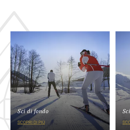
Sci di fondo
Sc
SCOPRI DI PIÙ
SCO