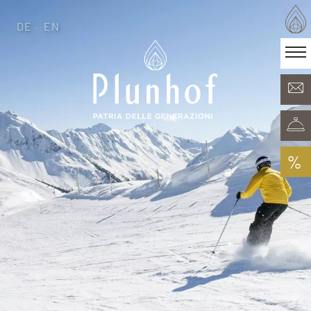
DE
EN
DE
EN
·
Patria delle generazioni
Camere & Offerte
Minera Acqua & Spa
Plunhof experiences
Esperienze nei dintorni
%