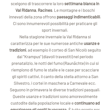
scelgono di trascorrere la loro
settimana bianca in
Val Ridanna
,
Racines
. Le montagne e i boschi
innevati della zona offrono
paesaggi indimenticabili
.
Ci sono innumerevoli possibilità per praticare gli
sport invernali.
Nella stagione invernale la Val Ridanna si
caratterizza per le sue numerose antiche
usanze e
tradizioni
, ad esempio il corteo di San Nicolò seguito
dai “Krampus” (diavoli travestiti) nel periodo
prenatalizio, le notti del fumo (Raunächte) in cui si
riempiono di fumo le stalle e le case per scacciare
gli spiriti cattivi, il canto della stella attorno a San
Silvestro, i cortei in maschera a Carnevale ecc.
Seguono in primavera le diverse tradizioni pasquali.
Queste usanze e tradizioni sono amorevolmente
custodite dalla popolazione locale e
continuano ad
emozionare gli ospiti in vacanza
. È tutto pronto per