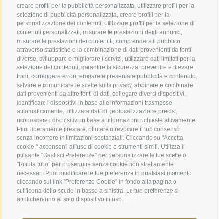
Camere & Suite
Newsletter
creare profili per la pubblicità personalizzata, utilizzare profili per la
selezione di pubblicità personalizzata, creare profili per la
Richiedi ora
Recensioni
personalizzazione dei contenuti, utilizzare profili per la selezione di
Posizione e arrivo
Social Wall
contenuti personalizzati, misurare le prestazioni degli annunci,
misurare le prestazioni dei contenuti, comprendere il pubblico
Awards
attraverso statistiche o la combinazione di dati provenienti da fonti
diverse, sviluppare e migliorare i servizi, utilizzare dati limitati per la
selezione dei contenuti, garantire la sicurezza, prevenire e rilevare
frodi, correggere errori, erogare e presentare pubblicità e contenuto,
Hotel Plunhof
salvare e comunicare le scelte sulla privacy, abbinare e combinare
dati provenienti da altre fonti di dati, collegare diversi dispositivi,
Fam. Volgger
identificare i dispositivi in base alle informazioni trasmesse
automaticamente, utilizzare dati di geolocalizzazione precisi,
riconoscere i dispositivi in base a informazioni richieste attivamente.
Obere Gasse 7
Puoi liberamente prestare, rifiutare o revocare il tuo consenso
senza incorrere in limitazioni sostanziali. Cliccando su "Accetta
I-39040 - Ridanna - Racines
cookie," acconsenti all'uso di cookie e strumenti simili. Utilizza il
pulsante "Gestisci Preferenze" per personalizzare le tue scelte o
"Rifiuta tutto" per proseguire senza cookie non strettamente
Telefono
+39 0472 656247
necessari. Puoi modificare le tue preferenze in qualsiasi momento
cliccando sul link "Preferenze Cookie" in fondo alla pagina o
info@plunhof.it
sull'icona dello scudo in basso a sinistra. Le tue preferenze si
applicheranno al solo dispositivo in uso.