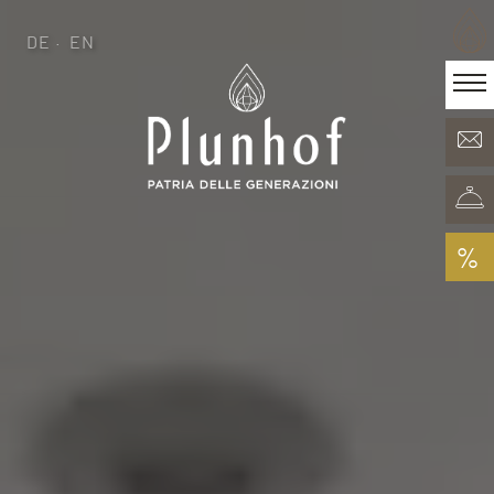
DE
EN
DE
EN
·
Patria delle generazioni
Camere & Offerte
Minera Acqua & Spa
Plunhof experiences
Esperienze nei dintorni
%