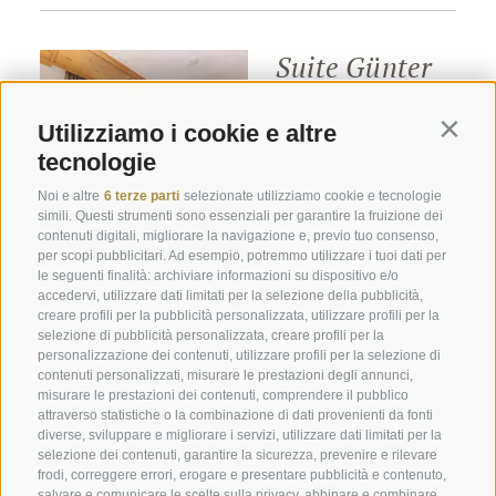
Suite Günter
Utilizziamo i cookie e altre
Contin
tecnologie
da € 207,-
Noi e altre
6 terze parti
selezionate utilizziamo cookie e tecnologie
DETTAGLI
simili. Questi strumenti sono essenziali per garantire la fruizione dei
contenuti digitali, migliorare la navigazione e, previo tuo consenso,
per scopi pubblicitari. Ad esempio, potremmo utilizzare i tuoi dati per
25/07/2026 -
29/08/2026 -
le seguenti finalità: archiviare informazioni su dispositivo e/o
accedervi, utilizzare dati limitati per la selezione della pubblicità,
29/08/2026
29/11/2026
creare profili per la pubblicità personalizzata, utilizzare profili per la
selezione di pubblicità personalizzata, creare profili per la
1-3 giorni
da € 238,-
da € 222,-
personalizzazione dei contenuti, utilizzare profili per la selezione di
contenuti personalizzati, misurare le prestazioni degli annunci,
da 4 giorni
da € 223,-
da € 207,-
misurare le prestazioni dei contenuti, comprendere il pubblico
attraverso statistiche o la combinazione di dati provenienti da fonti
diverse, sviluppare e migliorare i servizi, utilizzare dati limitati per la
I prezzi si intendono al giorno e per persona con mezza
selezione dei contenuti, garantire la sicurezza, prevenire e rilevare
pensione.
frodi, correggere errori, erogare e presentare pubblicità e contenuto,
Fine settimana e giorni festivi: prezzi su richiesta e soggetti a
salvare e comunicare le scelte sulla privacy, abbinare e combinare