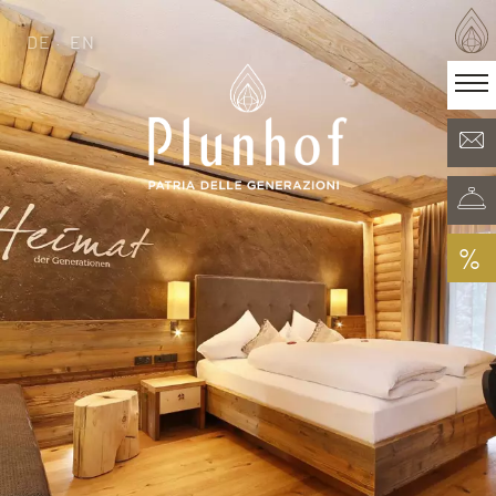
DE
EN
DE
EN
·
Patria delle generazioni
Camere & Offerte
Minera Acqua & Spa
Plunhof experiences
Esperienze nei dintorni
%