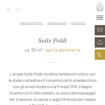
DE
EN
DE
EN
·
Patria delle generazioni
CAMERE & OFFERTE
CAMERE & SUITE
SUITE POLDI
Camere & Offerte
Minera Acqua & Spa
Suite Poldi
Plunhof experiences
Esperienze nei dintorni
ca. 60 m² -
apri la planimetria
%
L’ampia Suite Poldi combina l’ambiente rustico con
la stube contadina e il romantico letto a baldacchino
con gli arredi moderni e la Private SPA. Il bagno
incanta con il cielo stellato, la vasca idromassaggio
per 2 persone, la sauna a raggi infrarossi per coppie