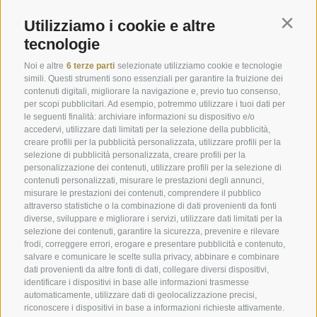
Engels Park
Voci dal Plunhof
Utilizziamo i cookie e altre
Contin
tecnologie
Prenota online
Immagini
Buoni
Download
Noi e altre
6 terze parti
selezionate utilizziamo cookie e tecnologie
simili. Questi strumenti sono essenziali per garantire la fruizione dei
Offerte
Meteo
contenuti digitali, migliorare la navigazione e, previo tuo consenso,
per scopi pubblicitari. Ad esempio, potremmo utilizzare i tuoi dati per
Camere last minute
Webcam
le seguenti finalità: archiviare informazioni su dispositivo e/o
accedervi, utilizzare dati limitati per la selezione della pubblicità,
Camere & Suite
Newsletter
creare profili per la pubblicità personalizzata, utilizzare profili per la
selezione di pubblicità personalizzata, creare profili per la
Richiedi ora
Recensioni
personalizzazione dei contenuti, utilizzare profili per la selezione di
Posizione e arrivo
Social Wall
contenuti personalizzati, misurare le prestazioni degli annunci,
misurare le prestazioni dei contenuti, comprendere il pubblico
Awards
attraverso statistiche o la combinazione di dati provenienti da fonti
diverse, sviluppare e migliorare i servizi, utilizzare dati limitati per la
selezione dei contenuti, garantire la sicurezza, prevenire e rilevare
frodi, correggere errori, erogare e presentare pubblicità e contenuto,
Hotel Plunhof
salvare e comunicare le scelte sulla privacy, abbinare e combinare
dati provenienti da altre fonti di dati, collegare diversi dispositivi,
Fam. Volgger
identificare i dispositivi in base alle informazioni trasmesse
automaticamente, utilizzare dati di geolocalizzazione precisi,
riconoscere i dispositivi in base a informazioni richieste attivamente.
Obere Gasse 7