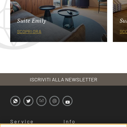
Suite Emily
Su
SCOPRI ORA
SCO
ISCRIVITI ALLA NEWSLETTER
Service
Info