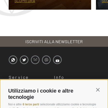
SCOPRI ORA
SCO
ISCRIVITI ALLA NEWSLETTER
Service
Info
Engels Park
Voci dal Plunhof
Utilizziamo i cookie e altre
Contin
tecnologie
Prenota online
Immagini
Buoni
Download
Noi e altre
6 terze parti
selezionate utilizziamo cookie e tecnologie