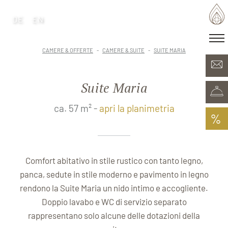
DE
EN
DE
EN
·
Patria delle generazioni
CAMERE & OFFERTE
CAMERE & SUITE
SUITE MARIA
Camere & Offerte
Minera Acqua & Spa
Suite Maria
Plunhof experiences
Esperienze nei dintorni
ca. 57 m² -
apri la planimetria
%
Comfort abitativo in stile rustico con tanto legno,
panca, sedute in stile moderno e pavimento in legno
rendono la Suite Maria un nido intimo e accogliente.
Doppio lavabo e WC di servizio separato
rappresentano solo alcune delle dotazioni della