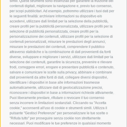
simili. Questi strumenti sono essenziali per garantire la fruizione dei
Offerte
Meteo
contenuti digitali, migliorare la navigazione e, previo tuo consenso,
per scopi pubblicitari. Ad esempio, potremmo utilizzare i tuoi dati per
Camere last minute
Webcam
le seguenti finalità: archiviare informazioni su dispositivo e/o
accedervi, utilizzare dati limitati per la selezione della pubblicità,
Camere & Suite
Newsletter
creare profili per la pubblicità personalizzata, utilizzare profili per la
selezione di pubblicità personalizzata, creare profili per la
Richiedi ora
Recensioni
personalizzazione dei contenuti, utilizzare profili per la selezione di
Posizione e arrivo
Social Wall
contenuti personalizzati, misurare le prestazioni degli annunci,
misurare le prestazioni dei contenuti, comprendere il pubblico
Awards
attraverso statistiche o la combinazione di dati provenienti da fonti
diverse, sviluppare e migliorare i servizi, utilizzare dati limitati per la
selezione dei contenuti, garantire la sicurezza, prevenire e rilevare
frodi, correggere errori, erogare e presentare pubblicità e contenuto,
Hotel Plunhof
salvare e comunicare le scelte sulla privacy, abbinare e combinare
dati provenienti da altre fonti di dati, collegare diversi dispositivi,
Fam. Volgger
identificare i dispositivi in base alle informazioni trasmesse
automaticamente, utilizzare dati di geolocalizzazione precisi,
riconoscere i dispositivi in base a informazioni richieste attivamente.
Obere Gasse 7
Puoi liberamente prestare, rifiutare o revocare il tuo consenso
senza incorrere in limitazioni sostanziali. Cliccando su "Accetta
I-39040 - Ridanna - Racines
cookie," acconsenti all'uso di cookie e strumenti simili. Utilizza il
pulsante "Gestisci Preferenze" per personalizzare le tue scelte o
"Rifiuta tutto" per proseguire senza cookie non strettamente
Telefono
+39 0472 656247
necessari. Puoi modificare le tue preferenze in qualsiasi momento