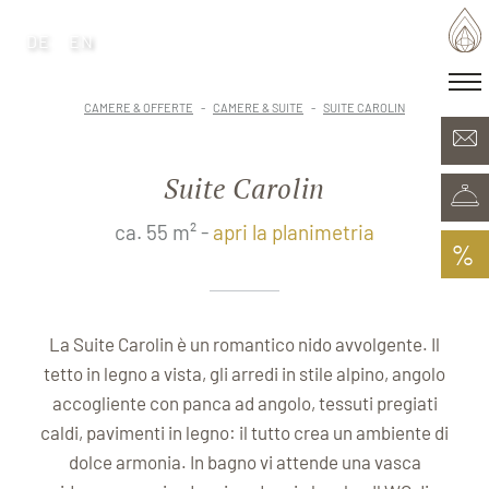
DE
EN
DE
EN
·
Patria delle generazioni
CAMERE & OFFERTE
CAMERE & SUITE
SUITE CAROLIN
Camere & Offerte
Minera Acqua & Spa
Suite Carolin
Plunhof experiences
Esperienze nei dintorni
ca. 55 m² -
apri la planimetria
%
La Suite Carolin è un romantico nido avvolgente. Il
tetto in legno a vista, gli arredi in stile alpino, angolo
accogliente con panca ad angolo, tessuti pregiati
caldi, pavimenti in legno: il tutto crea un ambiente di
dolce armonia. In bagno vi attende una vasca