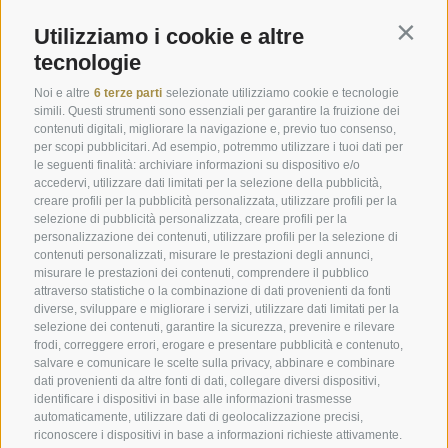
Engels Park
Voci dal Plunhof
Utilizziamo i cookie e altre
Contin
tecnologie
Prenota online
Immagini
Buoni
Download
Noi e altre
6 terze parti
selezionate utilizziamo cookie e tecnologie
simili. Questi strumenti sono essenziali per garantire la fruizione dei
Offerte
Meteo
contenuti digitali, migliorare la navigazione e, previo tuo consenso,
per scopi pubblicitari. Ad esempio, potremmo utilizzare i tuoi dati per
Camere last minute
Webcam
le seguenti finalità: archiviare informazioni su dispositivo e/o
accedervi, utilizzare dati limitati per la selezione della pubblicità,
Camere & Suite
Newsletter
creare profili per la pubblicità personalizzata, utilizzare profili per la
selezione di pubblicità personalizzata, creare profili per la
Richiedi ora
Recensioni
personalizzazione dei contenuti, utilizzare profili per la selezione di
Posizione e arrivo
Social Wall
contenuti personalizzati, misurare le prestazioni degli annunci,
misurare le prestazioni dei contenuti, comprendere il pubblico
Awards
attraverso statistiche o la combinazione di dati provenienti da fonti
diverse, sviluppare e migliorare i servizi, utilizzare dati limitati per la
selezione dei contenuti, garantire la sicurezza, prevenire e rilevare
frodi, correggere errori, erogare e presentare pubblicità e contenuto,
Hotel Plunhof
salvare e comunicare le scelte sulla privacy, abbinare e combinare
dati provenienti da altre fonti di dati, collegare diversi dispositivi,
Fam. Volgger
identificare i dispositivi in base alle informazioni trasmesse
automaticamente, utilizzare dati di geolocalizzazione precisi,
riconoscere i dispositivi in base a informazioni richieste attivamente.
Obere Gasse 7