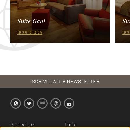
Suite Gabi
Su
SCOPRI ORA
SCO
ISCRIVITI ALLA NEWSLETTER
Service
Info