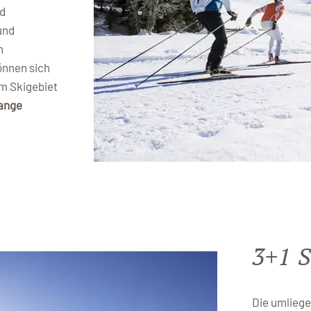
nd
und
n
können sich
m Skigebiet
lange
3+1 S
Die umlieg