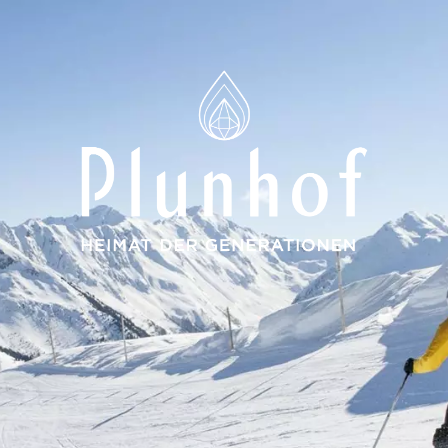
rationen
ote
 Spa
se
undum