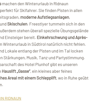
s
machen den Winterurlaub in Ridnaun
erfekt für Skifahrer. Sie finden Pisten in allen
eitsgraden,
moderne Aufstiegsanlagen
,
und
Skischulen
. Freestlyer tummeln sich in den
ußerdem stehen überall spezielle Übungsgelände
nd Einsteiger bereit.
Einkehrschwung und Après-
m Winterurlaub in Südtirol natürlich nicht fehlen.
nd Lokale entlang der Pisten und im Tal locken
en Stärkungen, Musik, Tanz und Partystimmung.
barschaft des Hotel Plunhof gibt es unseren
n
Hauslift „Gasse“
, ein kleines aber feines
ches Areal mit einem Schlepplift
, wo in Ruhe geübt
n.
 IN RIDNAUN