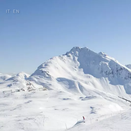
IT
EN
·
Heimat der Gene
Zimmer & Angeb
Minera Acqua &
Plunhof Erlebnis
Entdeckungen r