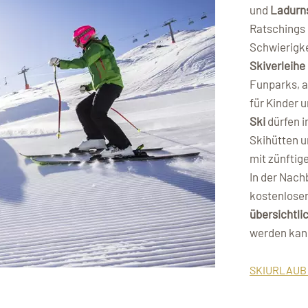
und
Ladurn
Ratschings p
Schwierigk
Skiverleihe
Funparks, a
für Kinder u
Ski
dürfen i
Skihütten u
mit zünftig
In der Nach
kostenlose
übersichtli
werden kan
SKIURLAUB