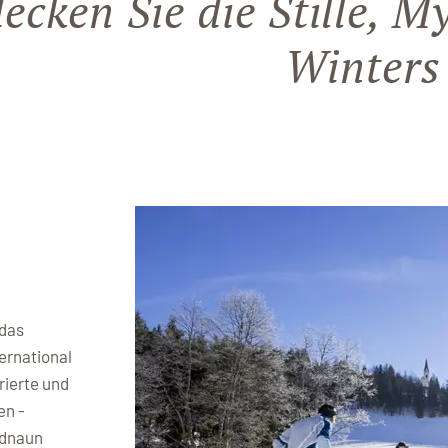
ecken Sie die Stille, M
Winters 
 das
ernational
ierte und
en -
idnaun