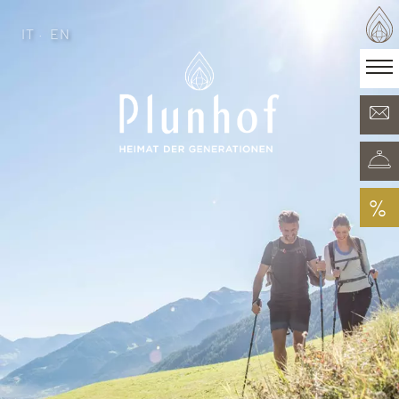
IT
EN
IT
EN
·
Heimat der Generationen
Zimmer & Angebote
Minera Acqua & Spa
Plunhof Erlebnisse
Entdeckungen rundum
%