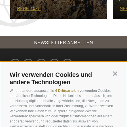
MEHR DAZU
ME
NEWSLETTER ANMELDEN
Wir verwenden Cookies und
Contin
andere Technologien
Service
Info
Wir und andere ausgewählte
6 Drittparteien
verwenden Cookies
und ähnliche Technologien. Diese Hilfsmittel sind unerlässlich, um
Ernas Ferienwohnungen
Plunhof Geflüster
die Nutzung digitaler Inhalte zu gewährleisten, die Navigation zu
verbessern und, vorbehaltlich Ihrer Zustimmung, zu Werbezwecken.
Engels Park
Fotos & Impressionen
Wir können Ihre Daten zum Beispiel für folgende Zwecke
Online buchen
Downloads & Katalog
verwenden: speichern von oder zugriff auf informationen auf einem
endgerät, verwendung reduzierter daten zur auswahl von
Gutschein schenken
Wetter
werbeanzeigen, erstellung von profilen für personalisierte werbung,