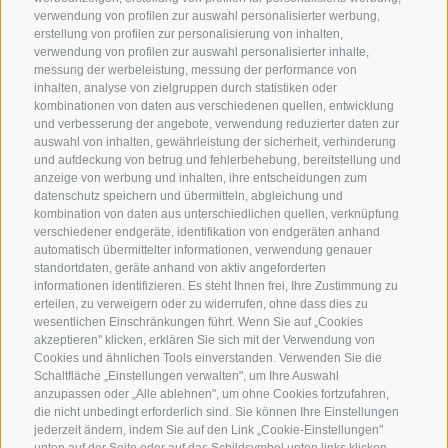
verwendung von profilen zur auswahl personalisierter werbung,
Urlaubsangebote
Webcams
erstellung von profilen zur personalisierung von inhalten,
verwendung von profilen zur auswahl personalisierter inhalte,
Plunhofs Restplatzbörse
Newsletter
messung der werbeleistung, messung der performance von
inhalten, analyse von zielgruppen durch statistiken oder
Zimmer & Preise
Bewertungen
kombinationen von daten aus verschiedenen quellen, entwicklung
Unverbindlich anfragen
Social Wall
und verbesserung der angebote, verwendung reduzierter daten zur
auswahl von inhalten, gewährleistung der sicherheit, verhinderung
Lage & Anreise
Awards
und aufdeckung von betrug und fehlerbehebung, bereitstellung und
anzeige von werbung und inhalten, ihre entscheidungen zum
datenschutz speichern und übermitteln, abgleichung und
kombination von daten aus unterschiedlichen quellen, verknüpfung
Hotel Plunhof
verschiedener endgeräte, identifikation von endgeräten anhand
automatisch übermittelter informationen, verwendung genauer
Fam. Volgger
standortdaten, geräte anhand von aktiv angeforderten
informationen identifizieren. Es steht Ihnen frei, Ihre Zustimmung zu
erteilen, zu verweigern oder zu widerrufen, ohne dass dies zu
Obere Gasse 7
wesentlichen Einschränkungen führt. Wenn Sie auf „Cookies
akzeptieren" klicken, erklären Sie sich mit der Verwendung von
I-39040 - Ridnaun - Ratschings
Cookies und ähnlichen Tools einverstanden. Verwenden Sie die
Schaltfläche „Einstellungen verwalten", um Ihre Auswahl
anzupassen oder „Alle ablehnen", um ohne Cookies fortzufahren,
Telefon
+39 0472 656247
die nicht unbedingt erforderlich sind. Sie können Ihre Einstellungen
jederzeit ändern, indem Sie auf den Link „Cookie-Einstellungen"