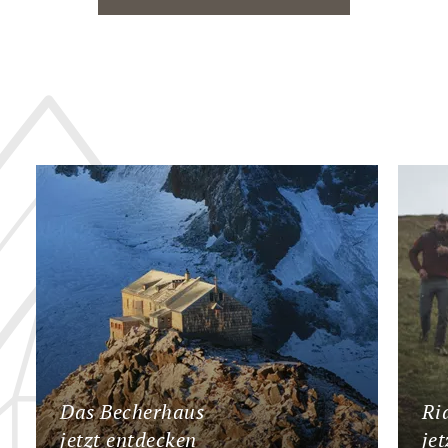
Das Becherhaus
Ri
jetzt entdecken
je