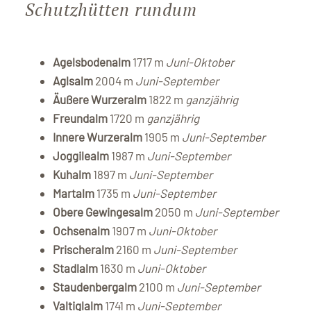
Schutzhütten rundum
Agelsbodenalm
1717 m
Juni-Oktober
Aglsalm
2004 m
Juni-September
Äußere Wurzeralm
1822 m
ganzjährig
Freundalm
1720 m
ganzjährig
Innere Wurzeralm
1905 m
Juni-September
Joggilealm
1987 m
Juni-September
Kuhalm
1897 m
Juni-September
Martalm
1735 m
Juni-September
Obere Gewingesalm
2050 m
Juni-September
Ochsenalm
1907 m
Juni-Oktober
Prischeralm
2160 m
Juni-September
Stadlalm
1630 m
Juni-Oktober
Staudenbergalm
2100 m
Juni-September
Valtiglalm
1741 m
Juni-September