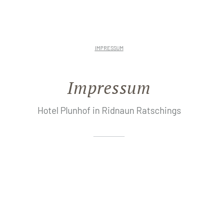
IMPRESSUM
Impressum
rationen
Hotel Plunhof in Ridnaun Ratschings
ote
 Spa
se
undum