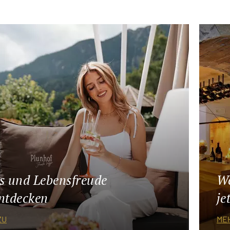
s und Lebensfreude
We
entdecken
je
ZU
ME