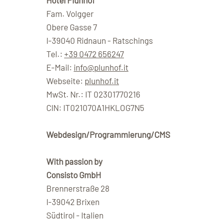
Hotel Plunhof
Fam. Volgger
Obere Gasse 7
I-39040 Ridnaun - Ratschings
Tel.:
+39 0472 656247
E-Mail:
info@plunhof.it
Webseite:
plunhof.it
MwSt. Nr.: IT 02301770216
CIN: IT021070A1HKLOG7N5
Webdesign/Programmierung/CMS
With passion by
Consisto GmbH
Brennerstraße 28
I-39042 Brixen
Südtirol - Italien