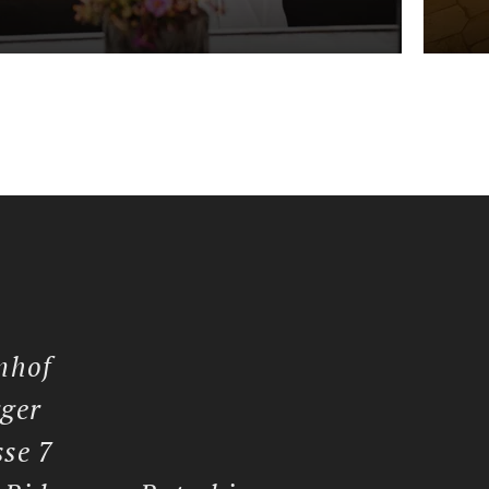
nhof
ger
se 7