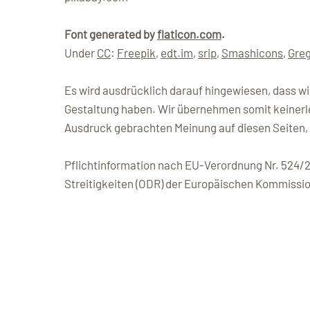
Font generated by
flaticon.com
.
Under
CC
:
Freepik
,
edt.im
,
srip
,
Smashicons
,
Greg
Es wird ausdrücklich darauf hingewiesen, dass wir f
Gestaltung haben. Wir übernehmen somit keinerlei
Ausdruck gebrachten Meinung auf diesen Seiten, 
Pflichtinformation nach EU-Verordnung Nr. 524/2
Streitigkeiten (ODR) der Europäischen Kommissi