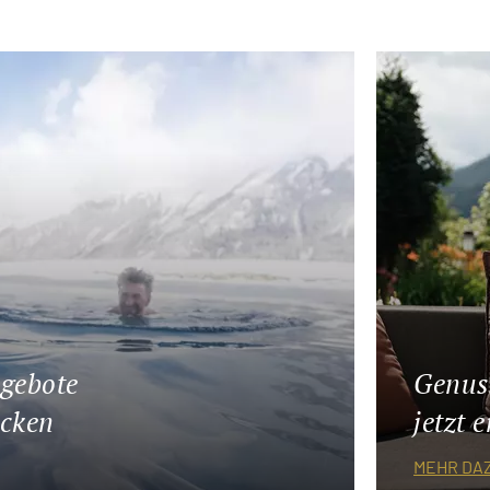
gebote
Genus
ecken
jetzt 
MEHR DA