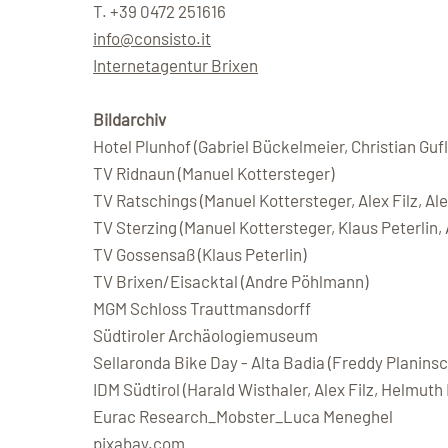
T. +39 0472 251616
info@consisto.it
Internetagentur Brixen
Bildarchiv
Hotel Plunhof (Gabriel Bückelmeier, Christian Guf
TV Ridnaun (Manuel Kottersteger)
TV Ratschings (Manuel Kottersteger, Alex Filz, Alex
TV Sterzing (Manuel Kottersteger, Klaus Peterlin, 
TV Gossensaß (Klaus Peterlin)
TV Brixen/Eisacktal (Andre Pöhlmann)
MGM Schloss Trauttmansdorff
Südtiroler Archäologiemuseum
Sellaronda Bike Day - Alta Badia (Freddy Planins
IDM Südtirol (Harald Wisthaler, Alex Filz, Helmuth 
Eurac Research_Mobster_Luca Meneghel
pixabay.com