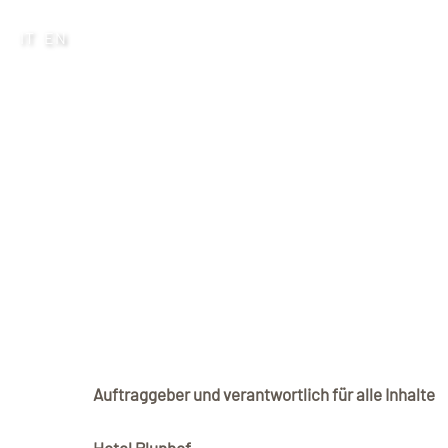
IT
EN
·
Heimat der Gene
Zimmer & Angeb
Minera Acqua &
Plunhof Erlebnis
Auftraggeber und verantwortlich für alle Inhalte
Entdeckungen r