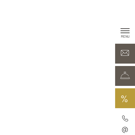
MENU
%