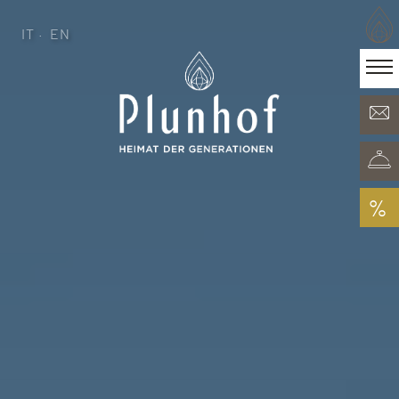
IT
EN
IT
EN
·
Heimat der Generationen
Zimmer & Angebote
Minera Acqua & Spa
Plunhof Erlebnisse
Entdeckungen rundum
%