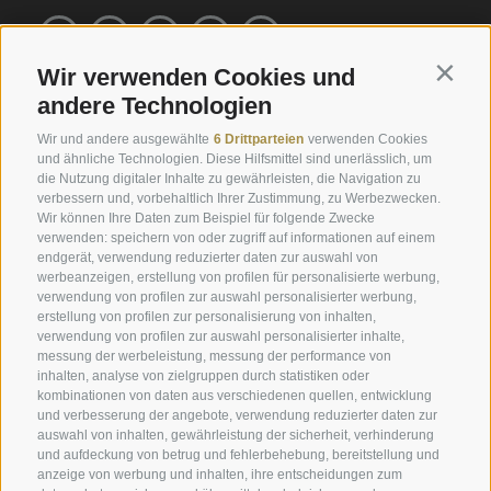
Wir verwenden Cookies und
Contin
andere Technologien
Service
Info
Wir und andere ausgewählte
6 Drittparteien
verwenden Cookies
und ähnliche Technologien. Diese Hilfsmittel sind unerlässlich, um
Ernas Ferienwohnungen
Plunhof Geflüster
die Nutzung digitaler Inhalte zu gewährleisten, die Navigation zu
verbessern und, vorbehaltlich Ihrer Zustimmung, zu Werbezwecken.
Engels Park
Fotos & Impressionen
Wir können Ihre Daten zum Beispiel für folgende Zwecke
Online buchen
Downloads & Katalog
verwenden: speichern von oder zugriff auf informationen auf einem
endgerät, verwendung reduzierter daten zur auswahl von
Gutschein schenken
Wetter
werbeanzeigen, erstellung von profilen für personalisierte werbung,
verwendung von profilen zur auswahl personalisierter werbung,
Urlaubsangebote
Webcams
erstellung von profilen zur personalisierung von inhalten,
verwendung von profilen zur auswahl personalisierter inhalte,
Plunhofs Restplatzbörse
Newsletter
messung der werbeleistung, messung der performance von
inhalten, analyse von zielgruppen durch statistiken oder
Zimmer & Preise
Bewertungen
kombinationen von daten aus verschiedenen quellen, entwicklung
Unverbindlich anfragen
Social Wall
und verbesserung der angebote, verwendung reduzierter daten zur
auswahl von inhalten, gewährleistung der sicherheit, verhinderung
Lage & Anreise
Awards
und aufdeckung von betrug und fehlerbehebung, bereitstellung und
anzeige von werbung und inhalten, ihre entscheidungen zum