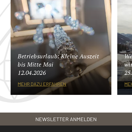
Betriebsurlaub: Kleine Auszeit
We
bis Mitte Mai
wi
12.04.2026
25
MEHR DAZU ERFAHREN
ME
NEWSLETTER ANMELDEN