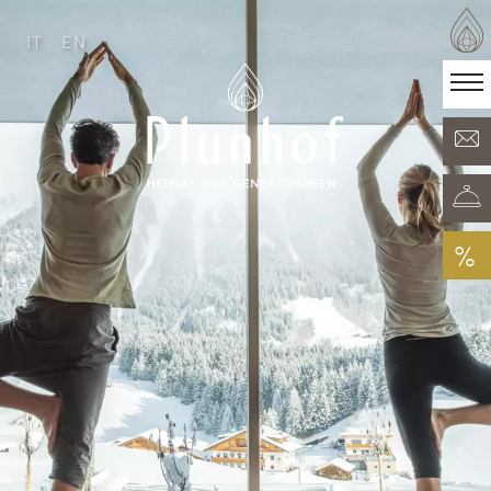
IT
EN
IT
EN
·
Heimat der Generationen
Zimmer & Angebote
Minera Acqua & Spa
Plunhof Erlebnisse
Entdeckungen rundum
%