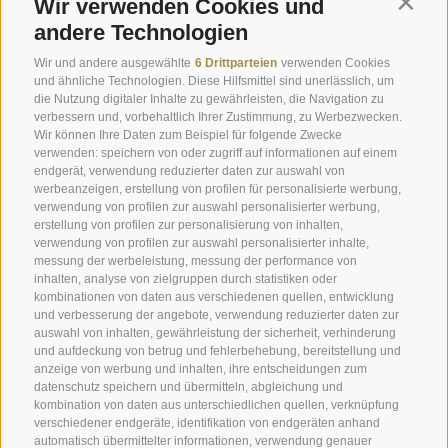
Wir verwenden Cookies und
Contin
andere Technologien
Service
Info
Wir und andere ausgewählte
6 Drittparteien
verwenden Cookies
und ähnliche Technologien. Diese Hilfsmittel sind unerlässlich, um
Ernas Ferienwohnungen
Plunhof Geflüster
die Nutzung digitaler Inhalte zu gewährleisten, die Navigation zu
verbessern und, vorbehaltlich Ihrer Zustimmung, zu Werbezwecken.
Engels Park
Fotos & Impressionen
Wir können Ihre Daten zum Beispiel für folgende Zwecke
Online buchen
Downloads & Katalog
verwenden: speichern von oder zugriff auf informationen auf einem
endgerät, verwendung reduzierter daten zur auswahl von
Gutschein schenken
Wetter
werbeanzeigen, erstellung von profilen für personalisierte werbung,
verwendung von profilen zur auswahl personalisierter werbung,
Urlaubsangebote
Webcams
erstellung von profilen zur personalisierung von inhalten,
verwendung von profilen zur auswahl personalisierter inhalte,
Plunhofs Restplatzbörse
Newsletter
messung der werbeleistung, messung der performance von
inhalten, analyse von zielgruppen durch statistiken oder
Zimmer & Preise
Bewertungen
kombinationen von daten aus verschiedenen quellen, entwicklung
Unverbindlich anfragen
Social Wall
und verbesserung der angebote, verwendung reduzierter daten zur
auswahl von inhalten, gewährleistung der sicherheit, verhinderung
Lage & Anreise
Awards
und aufdeckung von betrug und fehlerbehebung, bereitstellung und
anzeige von werbung und inhalten, ihre entscheidungen zum
datenschutz speichern und übermitteln, abgleichung und
kombination von daten aus unterschiedlichen quellen, verknüpfung
Hotel Plunhof
verschiedener endgeräte, identifikation von endgeräten anhand
automatisch übermittelter informationen, verwendung genauer