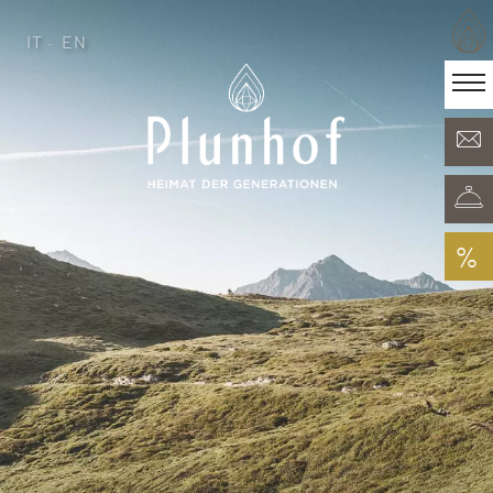
IT
EN
IT
EN
·
Heimat der Generationen
Zimmer & Angebote
Minera Acqua & Spa
Plunhof Erlebnisse
Entdeckungen rundum
%