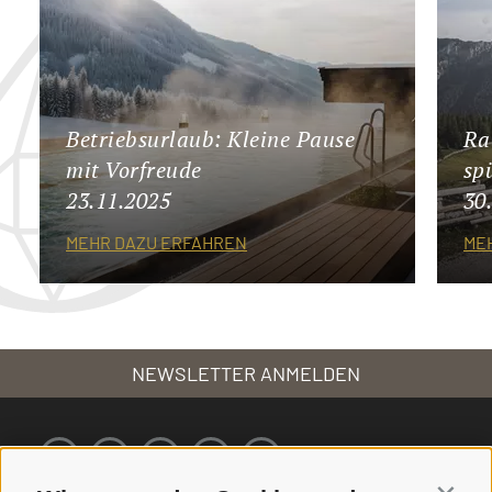
Betriebsurlaub: Kleine Pause
Ra
mit Vorfreude
sp
23.11.2025
30
MEHR DAZU ERFAHREN
ME
NEWSLETTER ANMELDEN