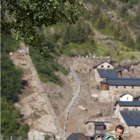
IT
EN
·
Heimat der Gene
Zimmer & Angeb
Minera Acqua &
Plunhof Erlebnis
Entdeckungen r