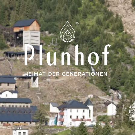
rationen
ote
 Spa
se
undum