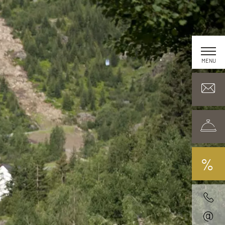
MENU
%