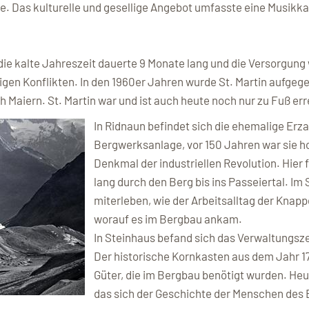
e. Das kulturelle und gesellige Angebot umfasste eine Musikka
ie kalte Jahreszeit dauerte 9 Monate lang und die Versorgun
ftigen Konflikten. In den 1960er Jahren wurde St. Martin aufg
 Maiern. St. Martin war und ist auch heute noch nur zu Fuß err
In Ridnaun befindet sich die ehemalige Erz
Bergwerksanlage, vor 150 Jahren war sie ho
Denkmal der industriellen Revolution. Hier
lang durch den Berg bis ins Passeiertal. 
miterleben, wie der Arbeitsalltag der Knap
worauf es im Bergbau ankam.
In Steinhaus befand sich das Verwaltungsz
Der historische Kornkasten aus dem Jahr 17
Güter, die im Bergbau benötigt wurden. Heu
das sich der Geschichte der Menschen des