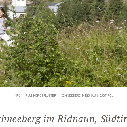
INFO
PLUNHOF GEFLÜSTER
SCHNEEBERG IM RIDNAUN, SÜDTIROL
chneeberg im Ridnaun, Südtir