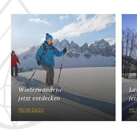
Winterwandern
La
jetzt entdecken
je
MEHR DAZU
ME