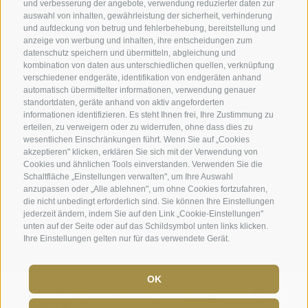
Unverbindlich anfragen
Social Wall
und verbesserung der angebote, verwendung reduzierter daten zur
auswahl von inhalten, gewährleistung der sicherheit, verhinderung
Lage & Anreise
Awards
und aufdeckung von betrug und fehlerbehebung, bereitstellung und
anzeige von werbung und inhalten, ihre entscheidungen zum
datenschutz speichern und übermitteln, abgleichung und
kombination von daten aus unterschiedlichen quellen, verknüpfung
Hotel Plunhof
verschiedener endgeräte, identifikation von endgeräten anhand
automatisch übermittelter informationen, verwendung genauer
Fam. Volgger
standortdaten, geräte anhand von aktiv angeforderten
informationen identifizieren. Es steht Ihnen frei, Ihre Zustimmung zu
erteilen, zu verweigern oder zu widerrufen, ohne dass dies zu
Obere Gasse 7
wesentlichen Einschränkungen führt. Wenn Sie auf „Cookies
akzeptieren" klicken, erklären Sie sich mit der Verwendung von
I-39040 - Ridnaun - Ratschings
Cookies und ähnlichen Tools einverstanden. Verwenden Sie die
Schaltfläche „Einstellungen verwalten", um Ihre Auswahl
anzupassen oder „Alle ablehnen", um ohne Cookies fortzufahren,
Telefon
+39 0472 656247
die nicht unbedingt erforderlich sind. Sie können Ihre Einstellungen
jederzeit ändern, indem Sie auf den Link „Cookie-Einstellungen"
info@plunhof.it
unten auf der Seite oder auf das Schildsymbol unten links klicken.
Ihre Einstellungen gelten nur für das verwendete Gerät.
OK