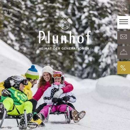
IT
EN
IT
EN
·
Heimat der Generationen
Zimmer & Angebote
Minera Acqua & Spa
Plunhof Erlebnisse
Entdeckungen rundum
%