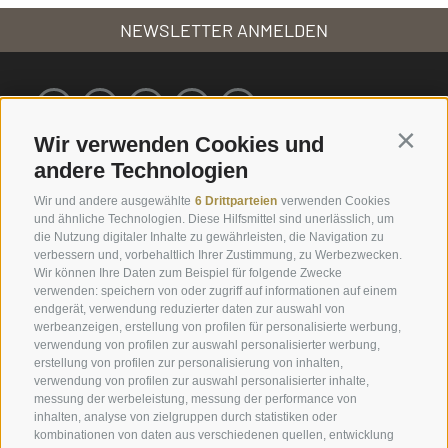
NEWSLETTER ANMELDEN
Wir verwenden Cookies und
Contin
andere Technologien
Service
Info
Wir und andere ausgewählte
6 Drittparteien
verwenden Cookies
und ähnliche Technologien. Diese Hilfsmittel sind unerlässlich, um
Ernas Ferienwohnungen
Plunhof Geflüster
die Nutzung digitaler Inhalte zu gewährleisten, die Navigation zu
verbessern und, vorbehaltlich Ihrer Zustimmung, zu Werbezwecken.
Engels Park
Fotos & Impressionen
Wir können Ihre Daten zum Beispiel für folgende Zwecke
Online buchen
Downloads & Katalog
verwenden: speichern von oder zugriff auf informationen auf einem
endgerät, verwendung reduzierter daten zur auswahl von
Gutschein schenken
Wetter
werbeanzeigen, erstellung von profilen für personalisierte werbung,
verwendung von profilen zur auswahl personalisierter werbung,
Urlaubsangebote
Webcams
erstellung von profilen zur personalisierung von inhalten,
verwendung von profilen zur auswahl personalisierter inhalte,
Plunhofs Restplatzbörse
Newsletter
messung der werbeleistung, messung der performance von
inhalten, analyse von zielgruppen durch statistiken oder
Zimmer & Preise
Bewertungen
kombinationen von daten aus verschiedenen quellen, entwicklung