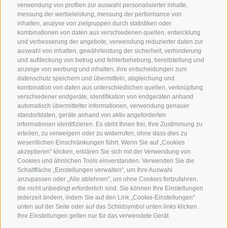
verwendung von profilen zur auswahl personalisierter inhalte,
Plunhofs Restplatzbörse
Newsletter
messung der werbeleistung, messung der performance von
inhalten, analyse von zielgruppen durch statistiken oder
Zimmer & Preise
Bewertungen
kombinationen von daten aus verschiedenen quellen, entwicklung
Unverbindlich anfragen
Social Wall
und verbesserung der angebote, verwendung reduzierter daten zur
auswahl von inhalten, gewährleistung der sicherheit, verhinderung
Lage & Anreise
Awards
und aufdeckung von betrug und fehlerbehebung, bereitstellung und
anzeige von werbung und inhalten, ihre entscheidungen zum
datenschutz speichern und übermitteln, abgleichung und
kombination von daten aus unterschiedlichen quellen, verknüpfung
Hotel Plunhof
verschiedener endgeräte, identifikation von endgeräten anhand
automatisch übermittelter informationen, verwendung genauer
Fam. Volgger
standortdaten, geräte anhand von aktiv angeforderten
informationen identifizieren. Es steht Ihnen frei, Ihre Zustimmung zu
Obere Gasse 7
erteilen, zu verweigern oder zu widerrufen, ohne dass dies zu
wesentlichen Einschränkungen führt. Wenn Sie auf „Cookies
akzeptieren" klicken, erklären Sie sich mit der Verwendung von
I-39040 - Ridnaun - Ratschings
Cookies und ähnlichen Tools einverstanden. Verwenden Sie die
Schaltfläche „Einstellungen verwalten", um Ihre Auswahl
anzupassen oder „Alle ablehnen", um ohne Cookies fortzufahren,
Telefon
+39 0472 656247
die nicht unbedingt erforderlich sind. Sie können Ihre Einstellungen
jederzeit ändern, indem Sie auf den Link „Cookie-Einstellungen"
info@plunhof.it
unten auf der Seite oder auf das Schildsymbol unten links klicken.
Ihre Einstellungen gelten nur für das verwendete Gerät.