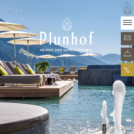
IT
EN
IT
EN
·
Heimat der Generationen
Zimmer & Angebote
Minera Acqua & Spa
Plunhof Erlebnisse
Entdeckungen rundum
%