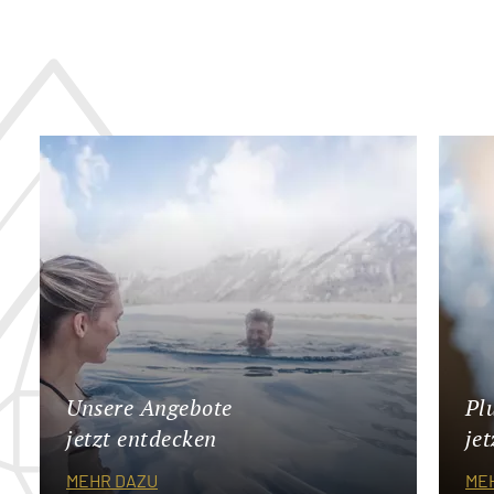
Unsere Angebote
Pl
jetzt entdecken
je
MEHR DAZU
ME