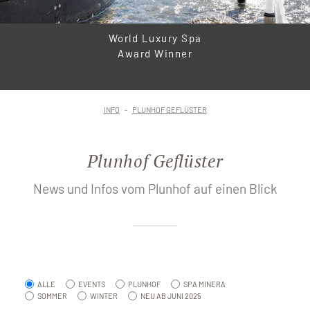
World Luxury Spa
Award Winner
INFO
PLUNHOF GEFLÜSTER
Plunhof Geflüster
News und Infos vom Plunhof auf einen Blick
ALLE
EVENTS
PLUNHOF
SPA MINERA
SOMMER
WINTER
NEU AB JUNI 2025