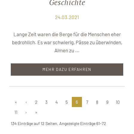
Geschichte
24.03.2021
Lange Zeit waren die Berge für die Menschen eher
bedrohlich. Es war schwierig, Pässe zu überwinden,
Almen zu ...
MEHR DAZU ERFAHREN
«
‹
2
3
4
5
6
7
8
9
10
11
›
»
134 Einträge auf 12 Seiten, Angezeigte Einträge 61-72