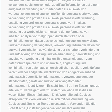
Wir können Ihre Daten zum Beispiel für folgende Zwecke
Online buchen
Downloads & Katalog
verwenden: speichern von oder zugriff auf informationen auf einem
endgerät, verwendung reduzierter daten zur auswahl von
Gutschein schenken
Wetter
werbeanzeigen, erstellung von profilen für personalisierte werbung,
verwendung von profilen zur auswahl personalisierter werbung,
Urlaubsangebote
Webcams
erstellung von profilen zur personalisierung von inhalten,
verwendung von profilen zur auswahl personalisierter inhalte,
Plunhofs Restplatzbörse
Newsletter
messung der werbeleistung, messung der performance von
inhalten, analyse von zielgruppen durch statistiken oder
Zimmer & Preise
Bewertungen
kombinationen von daten aus verschiedenen quellen, entwicklung
Unverbindlich anfragen
Social Wall
und verbesserung der angebote, verwendung reduzierter daten zur
auswahl von inhalten, gewährleistung der sicherheit, verhinderung
Lage & Anreise
Awards
und aufdeckung von betrug und fehlerbehebung, bereitstellung und
anzeige von werbung und inhalten, ihre entscheidungen zum
datenschutz speichern und übermitteln, abgleichung und
kombination von daten aus unterschiedlichen quellen, verknüpfung
Hotel Plunhof
verschiedener endgeräte, identifikation von endgeräten anhand
automatisch übermittelter informationen, verwendung genauer
Fam. Volgger
standortdaten, geräte anhand von aktiv angeforderten
informationen identifizieren. Es steht Ihnen frei, Ihre Zustimmung zu
erteilen, zu verweigern oder zu widerrufen, ohne dass dies zu
Obere Gasse 7
wesentlichen Einschränkungen führt. Wenn Sie auf „Cookies
akzeptieren" klicken, erklären Sie sich mit der Verwendung von
I-39040 - Ridnaun - Ratschings
Cookies und ähnlichen Tools einverstanden. Verwenden Sie die
Schaltfläche „Einstellungen verwalten", um Ihre Auswahl