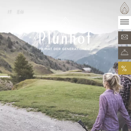
IT
EN
IT
EN
·
Heimat der Generationen
Zimmer & Angebote
Minera Acqua & Spa
Plunhof Erlebnisse
Entdeckungen rundum
%