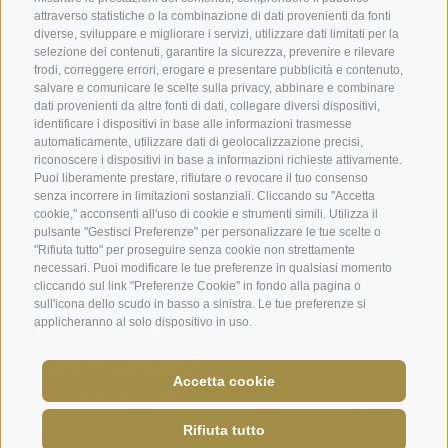
Buoni
Download
attraverso statistiche o la combinazione di dati provenienti da fonti
diverse, sviluppare e migliorare i servizi, utilizzare dati limitati per la
Offerte
Meteo
selezione dei contenuti, garantire la sicurezza, prevenire e rilevare
frodi, correggere errori, erogare e presentare pubblicità e contenuto,
Camere last minute
Webcam
salvare e comunicare le scelte sulla privacy, abbinare e combinare
dati provenienti da altre fonti di dati, collegare diversi dispositivi,
Camere & Suite
Newsletter
identificare i dispositivi in base alle informazioni trasmesse
Richiedi ora
Recensioni
automaticamente, utilizzare dati di geolocalizzazione precisi,
riconoscere i dispositivi in base a informazioni richieste attivamente.
Posizione e arrivo
Social Wall
Puoi liberamente prestare, rifiutare o revocare il tuo consenso
senza incorrere in limitazioni sostanziali. Cliccando su "Accetta
Awards
cookie," acconsenti all'uso di cookie e strumenti simili. Utilizza il
pulsante "Gestisci Preferenze" per personalizzare le tue scelte o
"Rifiuta tutto" per proseguire senza cookie non strettamente
necessari. Puoi modificare le tue preferenze in qualsiasi momento
Hotel Plunhof
cliccando sul link "Preferenze Cookie" in fondo alla pagina o
sull'icona dello scudo in basso a sinistra. Le tue preferenze si
Fam. Volgger
applicheranno al solo dispositivo in uso.
Obere Gasse 7
Accetta cookie
I-39040 - Ridanna - Racines
Rifiuta tutto