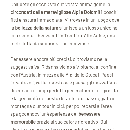
La luna di miele in Trentino-Alto Adige: iniziate a
Chiudete gli occhi: voi e la vostra anima gemella
pianificare
circondati dalle meravigliose Alpi e Dolomiti
, boschi
fitti e natura immacolata. Vi trovate in un luogo dove
Cosa contraddistingue l'Hotel Plunhof come
hotel per la luna di miele?
la
bellezza della natura
si unisce a un lusso unico nel
suo genere – benvenuti in Trentino-Alto Adige, una
Offerte per il viaggio di nozze e pacchetti
meta tutta da scoprire. Che emozione!
Honeymoon
Per essere ancora più precisi, ci troviamo nella
suggestiva Val Ridanna vicino a Vipiteno, al confine
con l’Austria, in mezzo alle Alpi dello Stubai. Paesi
incantevoli, vette maestose e paesaggi mozzafiato
disegnano il luogo perfetto per esplorare l’originalità
e la genuinità del posto durante una passeggiata in
montagna o un tour in bici, per poi recarsi all’area
spa godendovi un’esperienza del
benessere
memorabile
grazie al suo calore ricreativo. Qui
vivrete un
viaggio di nozze superlativo
, una luna di