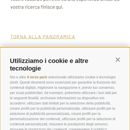
vostra ricerca finisce qui.
TORNA ALLA PANORAMICA
ISCRIVITI ALLA NEWSLETTER
Utilizziamo i cookie e altre
Contin
tecnologie
Noi e altre
6 terze parti
selezionate utilizziamo cookie e tecnologie
simili. Questi strumenti sono essenziali per garantire la fruizione dei
contenuti digitali, migliorare la navigazione e, previo tuo consenso,
per scopi pubblicitari. Ad esempio, potremmo utilizzare i tuoi dati per
le seguenti finalità: archiviare informazioni su dispositivo e/o
Service
Info
accedervi, utilizzare dati limitati per la selezione della pubblicità,
creare profili per la pubblicità personalizzata, utilizzare profili per la
selezione di pubblicità personalizzata, creare profili per la
Engels Park
Voci dal Plunhof
personalizzazione dei contenuti, utilizzare profili per la selezione di
Prenota online
Immagini
contenuti personalizzati, misurare le prestazioni degli annunci,
misurare le prestazioni dei contenuti, comprendere il pubblico