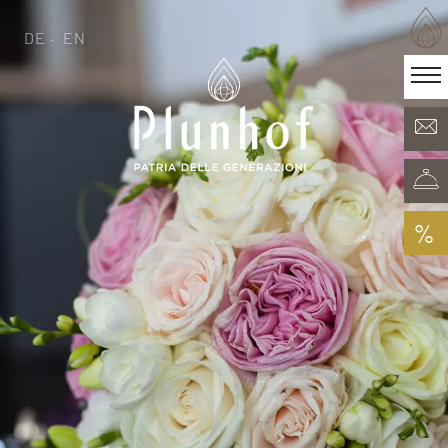
DE
EN
DE
EN
·
Patria delle generazioni
Camere & Offerte
Minera Acqua & Spa
Plunhof experiences
Esperienze nei dintorni
%