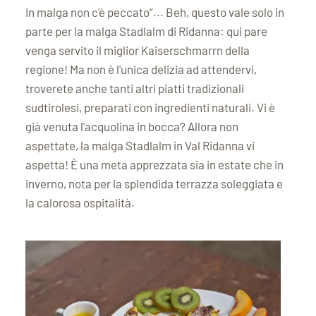
In malga non c'è peccato“... Beh, questo vale solo in
Orari di apertura della malga Stadlalm e altre
parte per la malga Stadlalm di Ridanna: qui pare
informazioni
venga servito il miglior Kaiserschmarrn della
Malga Stadlalm: Come arrivare e parcheggi
regione! Ma non è l'unica delizia ad attendervi,
In conclusione
troverete anche tanti altri piatti tradizionali
sudtirolesi, preparati con ingredienti naturali. Vi è
già venuta l'acquolina in bocca? Allora non
aspettate, la malga Stadlalm in Val Ridanna vi
aspetta! È una meta apprezzata sia in estate che in
inverno, nota per la splendida terrazza soleggiata e
la calorosa ospitalità.