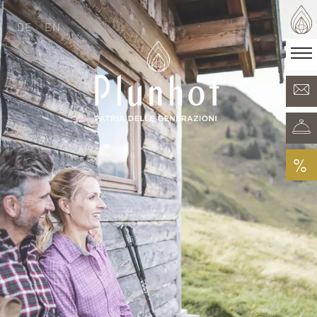
DE
EN
DE
EN
·
Patria delle generazioni
Camere & Offerte
Minera Acqua & Spa
Plunhof experiences
Esperienze nei dintorni
%