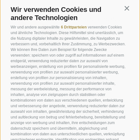
Wir verwenden Cookies und
Contin
Suite Günter
andere Technologien
Wir und andere ausgewählte
6 Drittparteien
verwenden Cookies
und ähnliche Technologien. Diese Hilfsmittel sind unerlässlich, um
die Nutzung digitaler Inhalte zu gewährleisten, die Navigation zu
verbessern und, vorbehaltlich Ihrer Zustimmung, zu Werbezwecken.
ab € 207,-
Wir können Ihre Daten zum Beispiel für folgende Zwecke
verwenden: speichern von oder zugriff auf informationen auf einem
ZIMMERDETAIL
endgerät, verwendung reduzierter daten zur auswahl von
werbeanzeigen, erstellung von profilen für personalisierte werbung,
verwendung von profilen zur auswahl personalisierter werbung,
25.07.2026 -
29.08.2026 -
erstellung von profilen zur personalisierung von inhalten,
verwendung von profilen zur auswahl personalisierter inhalte,
29.08.2026
29.11.2026
messung der werbeleistung, messung der performance von
inhalten, analyse von zielgruppen durch statistiken oder
1-3 Tage
ab € 238,-
ab € 222,-
kombinationen von daten aus verschiedenen quellen, entwicklung
und verbesserung der angebote, verwendung reduzierter daten zur
ab 4 Tage
ab € 223,-
ab € 207,-
auswahl von inhalten, gewährleistung der sicherheit, verhinderung
und aufdeckung von betrug und fehlerbehebung, bereitstellung und
anzeige von werbung und inhalten, ihre entscheidungen zum
Die Preise verstehen sich pro Tag und Person mit
datenschutz speichern und übermitteln, abgleichung und
Halbpension.
kombination von daten aus unterschiedlichen quellen, verknüpfung
Wochenend- & Feiertage: Preise auf Anfrage und nach
verschiedener endgeräte, identifikation von endgeräten anhand