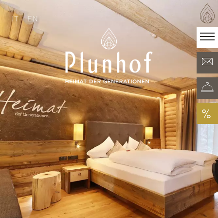
IT
EN
IT
EN
·
Heimat der Generationen
Zimmer & Angebote
Minera Acqua & Spa
Plunhof Erlebnisse
Entdeckungen rundum
%