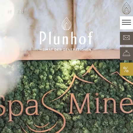
IT
EN
IT
EN
·
Heimat der Generationen
Zimmer & Angebote
Minera Acqua & Spa
Plunhof Erlebnisse
Entdeckungen rundum
%