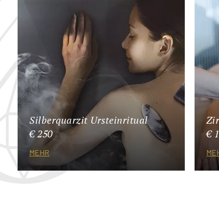
Silberquarzit Ursteinritual
Zi
€ 250
€ 
MEHR
ME