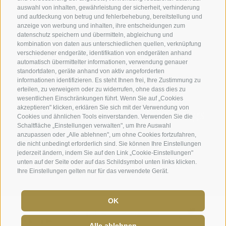
auswahl von inhalten, gewährleistung der sicherheit, verhinderung
Lage & Anreise
Awards
und aufdeckung von betrug und fehlerbehebung, bereitstellung und
anzeige von werbung und inhalten, ihre entscheidungen zum
datenschutz speichern und übermitteln, abgleichung und
kombination von daten aus unterschiedlichen quellen, verknüpfung
Hotel Plunhof
verschiedener endgeräte, identifikation von endgeräten anhand
automatisch übermittelter informationen, verwendung genauer
Fam. Volgger
standortdaten, geräte anhand von aktiv angeforderten
informationen identifizieren. Es steht Ihnen frei, Ihre Zustimmung zu
erteilen, zu verweigern oder zu widerrufen, ohne dass dies zu
Obere Gasse 7
wesentlichen Einschränkungen führt. Wenn Sie auf „Cookies
akzeptieren" klicken, erklären Sie sich mit der Verwendung von
I-39040 - Ridnaun - Ratschings
Cookies und ähnlichen Tools einverstanden. Verwenden Sie die
Schaltfläche „Einstellungen verwalten", um Ihre Auswahl
anzupassen oder „Alle ablehnen", um ohne Cookies fortzufahren,
Telefon
+39 0472 656247
die nicht unbedingt erforderlich sind. Sie können Ihre Einstellungen
jederzeit ändern, indem Sie auf den Link „Cookie-Einstellungen"
info@plunhof.it
unten auf der Seite oder auf das Schildsymbol unten links klicken.
Ihre Einstellungen gelten nur für das verwendete Gerät.
OK
Alle ablehnen