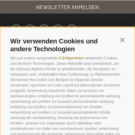
NEWSLETTER ANMELDEN
Wir verwenden Cookies und
Contin
andere Technologien
Service
Info
Wir und andere ausgewählte
6 Drittparteien
verwenden Cookies
und ähnliche Technologien. Diese Hilfsmittel sind unerlässlich, um
Ernas Ferienwohnungen
Plunhof Geflüster
die Nutzung digitaler Inhalte zu gewährleisten, die Navigation zu
verbessern und, vorbehaltlich Ihrer Zustimmung, zu Werbezwecken.
Engels Park
Fotos & Impressionen
Wir können Ihre Daten zum Beispiel für folgende Zwecke
Online buchen
Downloads & Katalog
verwenden: speichern von oder zugriff auf informationen auf einem
endgerät, verwendung reduzierter daten zur auswahl von
Gutschein schenken
Wetter
werbeanzeigen, erstellung von profilen für personalisierte werbung,
verwendung von profilen zur auswahl personalisierter werbung,
Urlaubsangebote
Webcams
erstellung von profilen zur personalisierung von inhalten,
verwendung von profilen zur auswahl personalisierter inhalte,
Plunhofs Restplatzbörse
Newsletter
messung der werbeleistung, messung der performance von
inhalten, analyse von zielgruppen durch statistiken oder
Zimmer & Preise
Bewertungen
kombinationen von daten aus verschiedenen quellen, entwicklung
Unverbindlich anfragen
Social Wall
und verbesserung der angebote, verwendung reduzierter daten zur