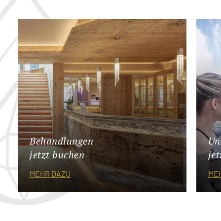
Behandlungen
Un
jetzt buchen
je
MEHR DAZU
ME